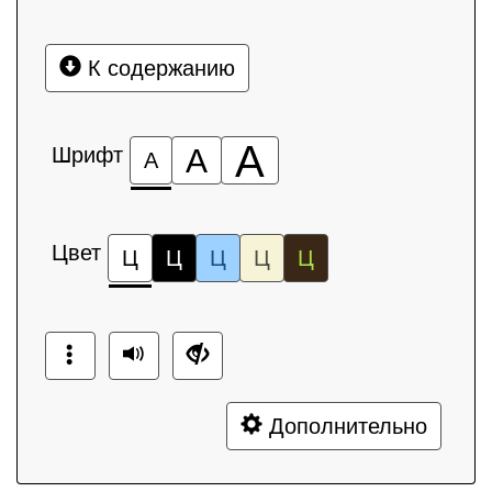
К содержанию
А
Шрифт
А
А
Цвет
Ц
Ц
Ц
Ц
Ц
Дополнительно