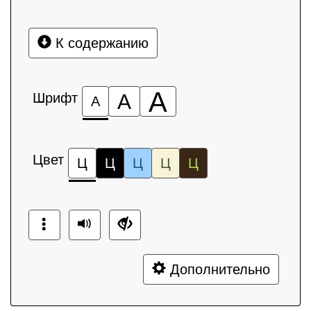
К содержанию
А
Шрифт
А
А
Цвет
Ц
Ц
Ц
Ц
Ц
Дополнительно