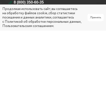
8 (800) 350-60-35
Продолжая использовать сайт, вы соглашаетесь
Республика Саха (Якутия)
на обработку файлов cookie, сбор статистики
г. Якутск, ул. Кирова, д. 26
посещения и данных аналитики, соглашаетесь
Принять
mail@yakcsm.ru
с
Политикой об обработке персональных данных
,
Пользовательским соглашением
.
ПН - ЧТ 09:00 ч. – 18:00 ч. (обед: 13:00 ч. – 14:00 ч.)
ПТ 0
9:00 ч. – 17:00 ч. (обед: 13:00 ч. – 14:00 ч.)
СОЦИАЛЬНЫЕ СЕТИ
МЕНЮ
Главная
Услуги
Об организации
Вопрос-ответ
Документы
Карта сайта