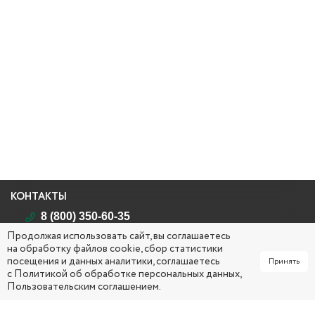
КОНТАКТЫ
8 (800) 350-60-35
Продолжая использовать сайт, вы соглашаетесь
Республика Саха (Якутия)
на обработку файлов cookie, сбор статистики
г. Якутск, ул. Кирова, д. 26
посещения и данных аналитики, соглашаетесь
Принять
mail@yakcsm.ru
с
Политикой об обработке персональных данных
,
Пользовательским соглашением
.
ПН - ЧТ 09:00 ч. – 18:00 ч. (обед: 13:00 ч. – 14:00 ч.)
ПТ 0
9:00 ч. – 17:00 ч. (обед: 13:00 ч. – 14:00 ч.)