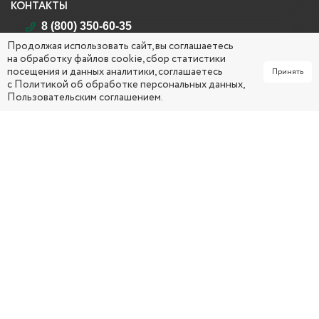
КОНТАКТЫ
8 (800) 350-60-35
Продолжая использовать сайт, вы соглашаетесь
Республика Саха (Якутия)
на обработку файлов cookie, сбор статистики
г. Якутск, ул. Кирова, д. 26
посещения и данных аналитики, соглашаетесь
Принять
mail@yakcsm.ru
с
Политикой об обработке персональных данных
,
Пользовательским соглашением
.
ПН - ЧТ 09:00 ч. – 18:00 ч. (обед: 13:00 ч. – 14:00 ч.)
ПТ 0
9:00 ч. – 17:00 ч. (обед: 13:00 ч. – 14:00 ч.)
СОЦИАЛЬНЫЕ СЕТИ
МЕНЮ
Главная
Услуги
Об организации
Вопрос-ответ
Документы
Карта сайта