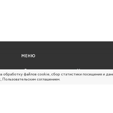
МЕНЮ
Главная
Услуги
на обработку файлов cookie, сбор статистики посещения и дан
х
,
Пользовательским соглашением
.
Об организации
Вопрос-ответ
Документы
Карта сайта