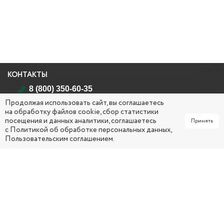
КОНТАКТЫ
8 (800) 350-60-35
Продолжая использовать сайт, вы соглашаетесь
Республика Саха (Якутия)
на обработку файлов cookie, сбор статистики
г. Якутск, ул. Кирова, д. 26
посещения и данных аналитики, соглашаетесь
Принять
mail@yakcsm.ru
с
Политикой об обработке персональных данных
,
Пользовательским соглашением
.
ПН - ЧТ 09:00 ч. – 18:00 ч. (обед: 13:00 ч. – 14:00 ч.)
ПТ 0
9:00 ч. – 17:00 ч. (обед: 13:00 ч. – 14:00 ч.)
СОЦИАЛЬНЫЕ СЕТИ
МЕНЮ